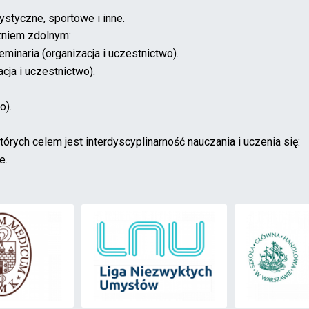
ystyczne, sportowe i inne.
czniem zdolnym:
minaria (organizacja i uczestnictwo).
cja i uczestnictwo).
o).
órych celem jest interdyscyplinarność nauczania i uczenia się:
e.