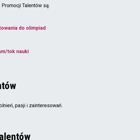
 Promocji Talentów są:
towania do olimpiad
am/tok nauki
ntów
nień, pasji i zainteresowań.
Talentów