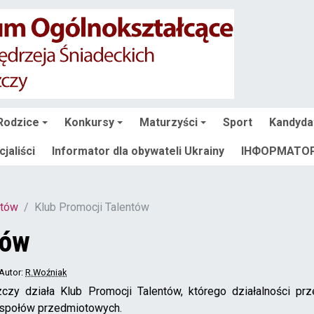
Rodzice
Konkursy
Maturzyści
Sport
Kandyda
jaliści
Informator dla obywateli Ukrainy
ІНФОРМАТОР 
ntów
Klub Promocji Talentów
tów
 Autor:
R.Woźniak
y działa Klub Promocji Talentów, którego działalności pr
zespołów przedmiotowych.